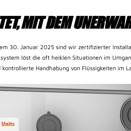
TET, MIT DEM UNERWAR
TET, MIT DEM UNERWAR
dem 30. Januar 2025 sind wir zertifizierter Insta
lsystem löst die oft heiklen Situationen im Umga
d kontrollierte Handhabung von Flüssigkeiten im L