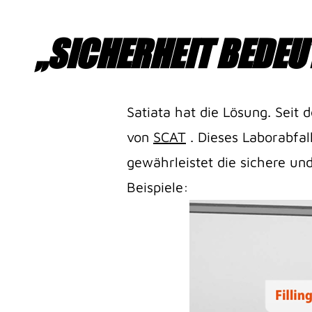
„SICHERHEIT BEDEU
„SICHERHEIT BEDEU
Satiata hat die Lösung. Seit 
von
SCAT
. Dieses Laborabfal
gewährleistet die sichere un
Beispiele: