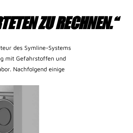
TETEN ZU RECHNEN.“
TETEN ZU RECHNEN.“
llateur des Symline-Systems
ng mit Gefahrstoffen und
abor. Nachfolgend einige